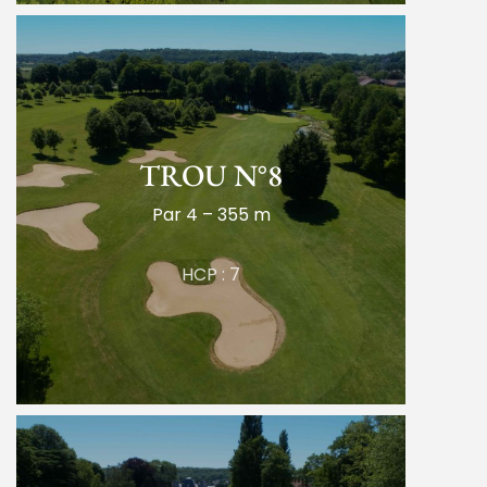
TROU N°8
Par 4 – 355 m
HCP : 7