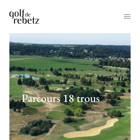
Togg
navig
Parcours 18 trous