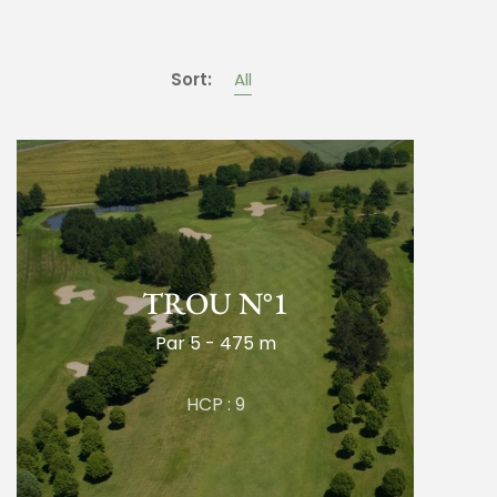
Sort:
All
TROU N°1
Par 5 - 475 m
HCP : 9