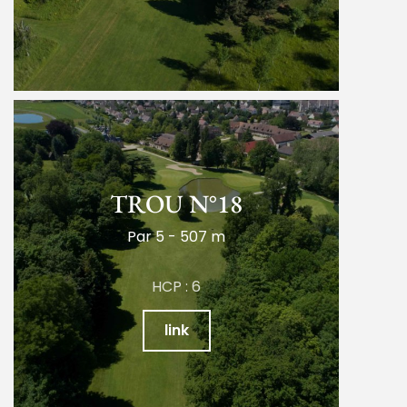
TROU N°18
Par 5 - 507 m
HCP : 6
link