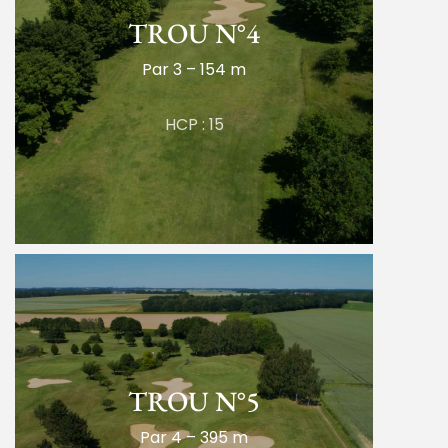
TROU N°4
Par 3 – 154 m
HCP : 15
TROU N°5
Par 4 – 395 m