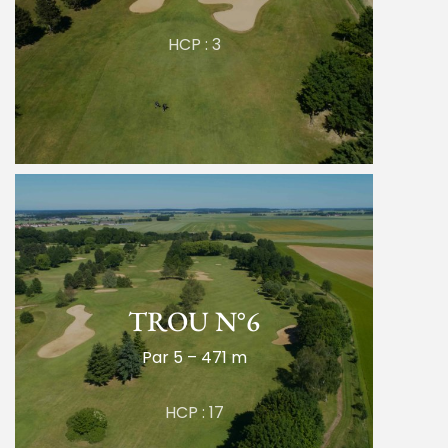
HCP : 3
TROU N°6
Par 5 – 471 m
HCP : 17