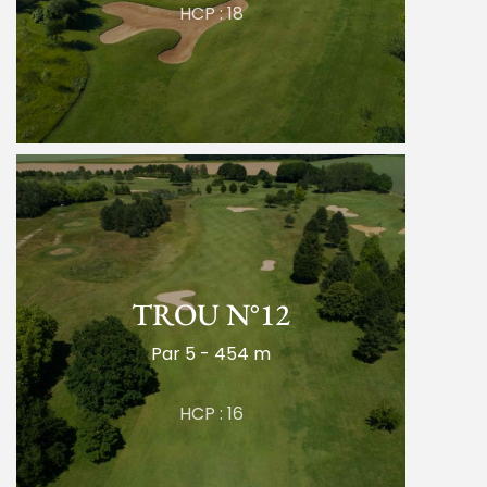
HCP : 18
TROU N°12
Par 5 - 454 m
HCP : 16