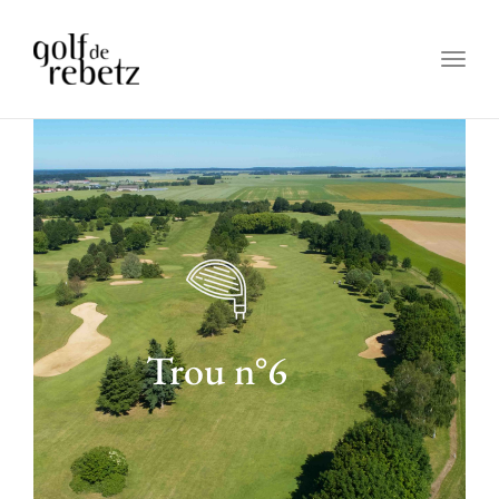
Togg
navig
Trou n°6