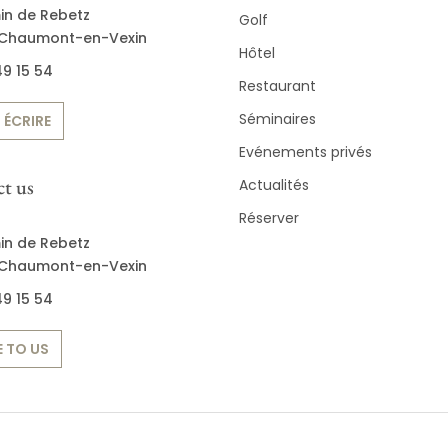
in de Rebetz
Golf
Chaumont-en-Vexin
Hôtel
9 15 54
Restaurant
Séminaires
 ÉCRIRE
Evénements privés
t us
Actualités
Réserver
in de Rebetz
Chaumont-en-Vexin
9 15 54
 TO US