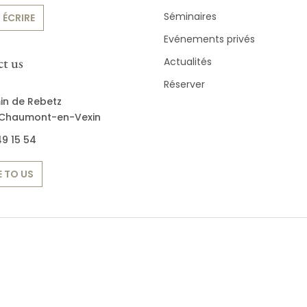
Séminaires
 ÉCRIRE
Evénements privés
t us
Actualités
Réserver
in de Rebetz
Chaumont-en-Vexin
9 15 54
 TO US