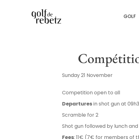
GOLF
Compétitio
Sunday 21 November
Competition open to all
Departures
in shot gun at 09h
Scramble for 2
Shot gun followed by lunch an
Fees
: 11€ (7€ for members of t