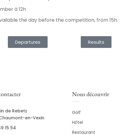
ember à 12h
available the day before the competition, from 15h.
Departures
Results
ontacter
Nous découvrir
in de Rebetz
Golf
Chaumont-en-Vexin
Hôtel
9 15 54
Restaurant